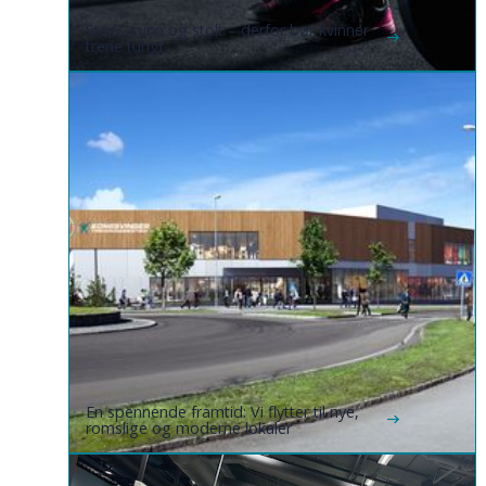
Sterk, sunn og stolt – derfor bør kvinner
trene tungt
En spennende framtid: Vi flytter til nye,
romslige og moderne lokaler