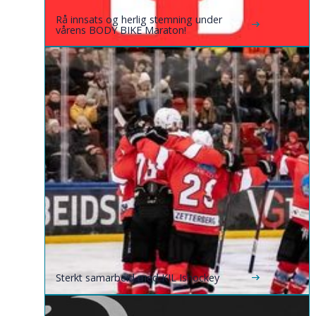
Rå innsats og herlig stemning under
vårens BODY BIKE Maraton!
Sterkt samarbeid med KIL Ishockey