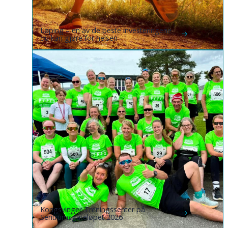
Løping – en av de beste investeringene
du kan gjøre for helsen
Kongsvinger Treningssenter på
Sentrumsgateløpet 2026