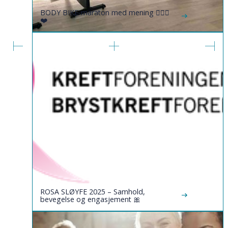
BODY BIKE-maraton med mening 🚴🏼‍♀️
❤️
ROSA SLØYFE 2025 – Samhold,
bevegelse og engasjement 🎀