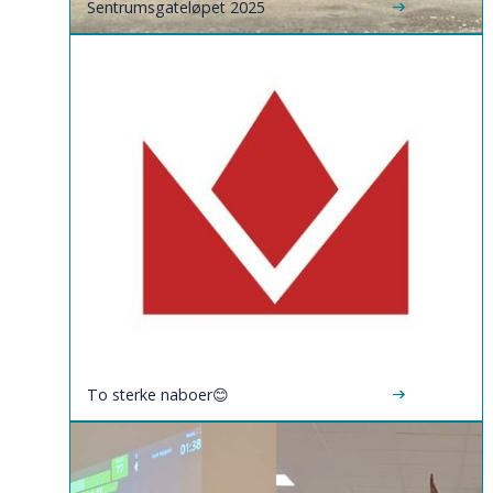
Sentrumsgateløpet 2025
To sterke naboer😊