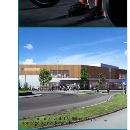
Sterk, sunn og stolt – derfor bør kvinner
trene tungt
En spennende framtid: Vi flytter til nye,
romslige og moderne lokaler