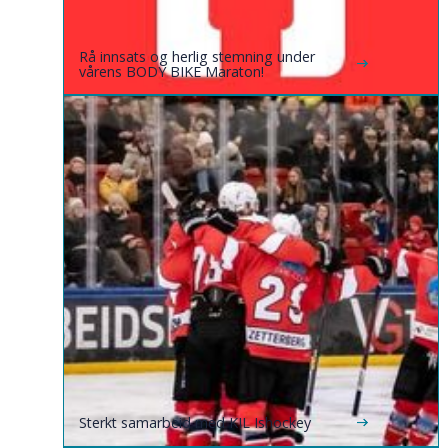
Rå innsats og herlig stemning under
vårens BODY BIKE Maraton!
Sterkt samarbeid med KIL Ishockey