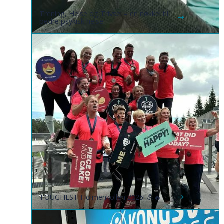
Trening, Helse og Trivsel – en nøkkel til
bedre psykisk helse
TOUGHEST Holmenkollen 2025! 💪🔥