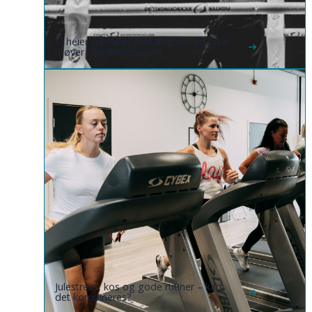
Vi heier på Rares Stefan Ene – en lokal
utøver i verdenstoppen
Julestress, kos og gode rutiner – kan
det kombineres?