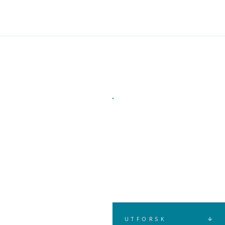
HJEM
NYHETER
TRENING, HELSE OG TRIVSEL – EN NØKKEL TIL 
UTFORSK