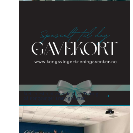
Årets mest motiverende gave: Trening
på Kongsvinger Treningssenter