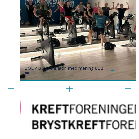
BODY BIKE-maraton med mening 🚴🏼‍♀️
❤️