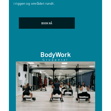
i riggen og området rundt.
BOOK NÅ
BodyWork
Gruppesal