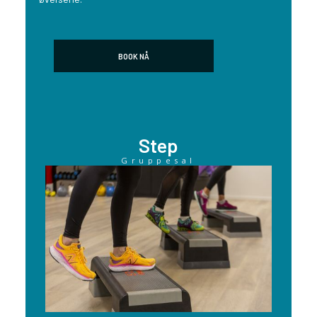
BOOK NÅ
Step
Gruppesal